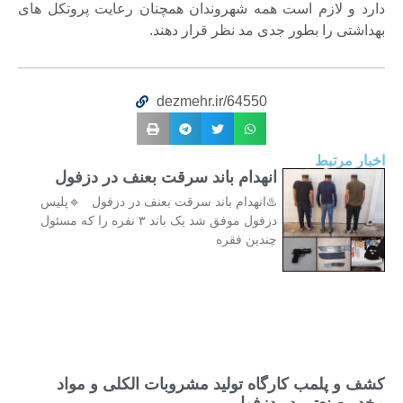
دارد و لازم است همه شهروندان همچنان رعایت پروتکل های
بهداشتی را بطور جدی مد نظر قرار دهند.
dezmehr.ir/64550
اخبار مرتبط
انهدام باند سرقت بعنف در دزفول
♨️انهدام باند سرقت بعنف در دزفول 🔹پلیس
دزفول موفق شد یک باند ۳ نفره را که مسئول
چندین فقره
کشف و پلمب کارگاه تولید مشروبات الکلی و مواد
مخدر صنعتی در دزفول