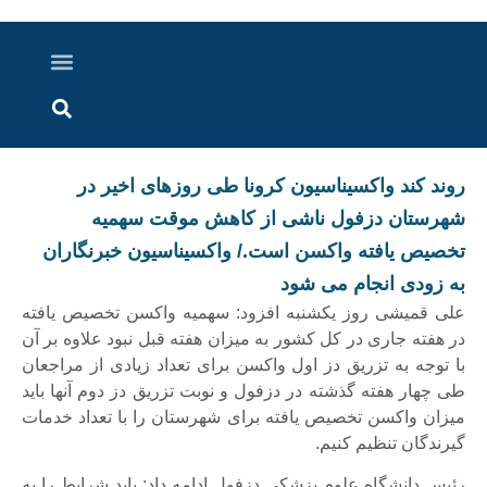
درباره ما
ارسال خبر
ارتباط با ما
پرونده ویژه
اخبار ایران و جهان
اخبار دزفول
گزارش های ویدویی
اخبار خوزستان
روند کند واکسیناسیون کرونا طی روزهای اخیر در
شهرستان دزفول ناشی از کاهش موقت سهمیه
تخصیص یافته واکسن است./ واکسیناسیون خبرنگاران
به زودی انجام می شود
علی قمیشی روز یکشنبه افزود: سهمیه واکسن تخصیص یافته
در هفته جاری در کل کشور به میزان هفته قبل نبود علاوه بر آن
با توجه به تزریق دز اول واکسن برای تعداد زیادی از مراجعان
طی چهار هفته گذشته در دزفول و نوبت تزریق دز دوم آنها باید
میزان واکسن تخصیص یافته برای شهرستان را با تعداد خدمات
گیرندگان تنظیم کنیم.
رئیس دانشگاه علوم پزشکی دزفول ادامه داد: باید شرایط را به