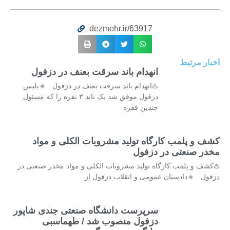
dezmehr.ir/63917
اخبار مرتبط
انهدام باند سرقت بعنف در دزفول
♨️انهدام باند سرقت بعنف در دزفول 🔹پلیس
دزفول موفق شد یک باند ۳ نفره را که مسئول
چندین فقره
کشف و پلمب کارگاه تولید مشروبات الکلی و مواد
مخدر صنعتی در دزفول
♨️کشف و پلمب کارگاه تولید مشروبات الکلی و مواد مخدر صنعتی در
دزفول 🔹دادستان عمومی و انقلاب دزفول از
سرپرست دانشگاه صنعتی جندی شاپور
دزفول منصوب شد / طهماسبی