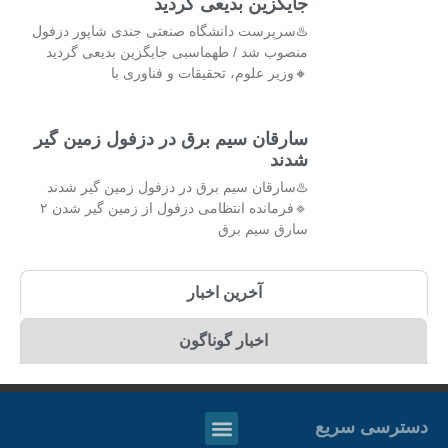
جایگزین بدیعی گردید
♨️سرپرست دانشگاه صنعتی جندی شاپور دزفول
منصوب شد / طهماسبی جایگزین بدیعی گردید
🔸وزیر علوم، تحقیقات و فناوری با
سارقان سیم برق در دزفول زمین گیر
شدند
♨️سارقان سیم برق در دزفول زمین گیر شدند
🔹فرمانده انتظامی دزفول از زمین گیر شدن ۲
سارق سیم برق
آخرین اخبار
اخبار گوناگون
دسترسی سریع