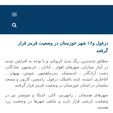
درباره ما
ارسال خبر
ارتباط با ما
پرونده ویژه
اخبار ایران و جهان
اخبار دزفول
گزارش های ویدویی
اخبار خوزستان
دزفول و۱۶ شهر خوزستان در وضعیت قرمز قرار
گرفتند
مطابق جدیدترین رنگ بندی کرونایی و با توجه به افزایش شدید
در آمار بیماران، شهرهای اهواز ، آبادان ، خرمشهر، شادگان،
دشت آزادگان ، اندیمشک‌، بندرماهشهر، شوش، بهبهان ،
آغاجاری، امیدیه، ایذه، باغملک، دزفول، رامشیر، کارون و مسجد
سلیمان در استان خوزستان در وضعیت قرمز قرار گرفتند.
شهرهای هندیجان ، رامهرمز، لالی، اندیکا و شوشتر نیز در
وضعیت نارنجی قرار دارند و مابقی شهرها در وضعیت زرد
هستند.