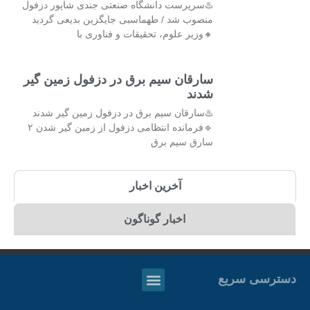
♨️سرپرست دانشگاه صنعتی جندی شاپور دزفول
منصوب شد / طهماسبی جایگزین بدیعی گردید
🔸وزیر علوم، تحقیقات و فناوری با
سارقان سیم برق در دزفول زمین گیر
شدند
♨️سارقان سیم برق در دزفول زمین گیر شدند
🔹فرمانده انتظامی دزفول از زمین گیر شدن ۲
سارق سیم برق
آخرین اخبار
اخبار گوناگون
دسترسی سریع