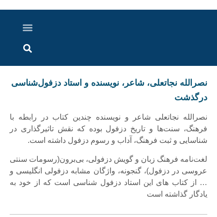
درباره ما
ارسال خبر
ارتباط با ما
پرونده ویژه
اخبار ایران و جهان
اخبار دزفول
گزارش های ویدویی
اخبار خوزستان
نصرالله نجاتعلی، شاعر، نویسنده و استاد دزفول‌شناسی
درگذشت
نصرالله نجاتعلی شاعر و نویسنده‌ چندین کتاب در رابطه با
فرهنگ، سنت‌ها و تاریخ دزفول بوده که نقش تاثیرگذاری در
شناسایی و ثبت فرهنگ، آداب و رسوم دزفول داشته است.
لغت‌نامه فرهنگ زبان و گویش دزفولی، بی‌برون(رسومات سنتی
عروسی در دزفول)، گنجونه، واژگان مشابه دزفولی انگلیسی و
… از کتاب های این استاد دزفول شناسی است که از خود به
یادگار گذاشته است