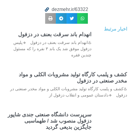
dezmehr.ir/63322
اخبار مرتبط
انهدام باند سرقت بعنف در دزفول
♨️انهدام باند سرقت بعنف در دزفول 🔹پلیس
دزفول موفق شد یک باند ۳ نفره را که مسئول
چندین فقره
کشف و پلمب کارگاه تولید مشروبات الکلی و مواد
مخدر صنعتی در دزفول
♨️کشف و پلمب کارگاه تولید مشروبات الکلی و مواد مخدر صنعتی در
دزفول 🔹دادستان عمومی و انقلاب دزفول از
سرپرست دانشگاه صنعتی جندی شاپور
دزفول منصوب شد / طهماسبی
جایگزین بدیعی گردید