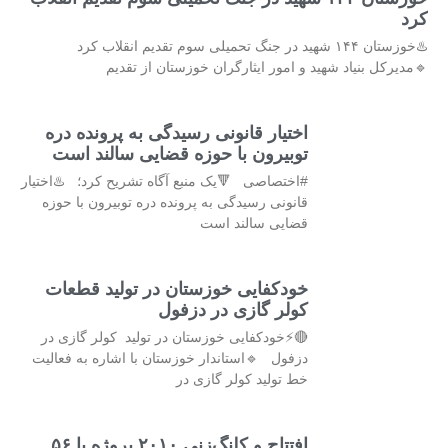
کرد
♨️خوزستان ۱۴۴ شهید در جنگ تحمیلی سوم تقدیم انقلاب کرد
🔹مدیرکل بنیاد شهید و امور ایثارگران خوزستان از تقدیم
اختیار قانونی رسیدگی به پرونده دره
توبیرون با حوزه قضایی سالند است
#اختصاصی 🔻یک منبع آگاه تشریح کرد؛ ♨️اختیار
قانونی رسیدگی به پرونده دره توبیرون با حوزه
قضایی سالند است
خودکفایی خوزستان در تولید قطعات
کولر گازی در دزفول
🔴⚡خودکفایی خوزستان در تولید کولر گازی در
دزفول 🔹استاندار خوزستان با اشاره به فعالیت
خط تولید کولر گازی در
افتتاح و کلنگ‌زنی ۲۰۱۰ پروژه با ۵۶