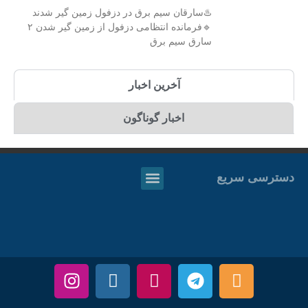
♨️سارقان سیم برق در دزفول زمین گیر شدند
🔹فرمانده انتظامی دزفول از زمین گیر شدن ۲
سارق سیم برق
آخرین اخبار
اخبار گوناگون
دسترسی سریع