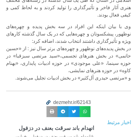
اسلامی در استان که طی یک سال گذشته در رشته‌های مختلف
هنری آثار فاخر و تأثیرگذاری را تولید کردند و به لحاظ کمی و
کیفی فعال بودند.
وی با بیان اینکه این افراد در سه بخش پدیده و چهره‌های
نوظهور، پیشکسوتان و چهره‌هایی که در یک سال گذشته کارهای
ویژه و تأثیرگذاری داشتند انتخاب شدند، اضافه کرد:
در بخش پدیده‌های نوظهور و چهره‌های برتر سال نیز : از «حسین
حاتمی» در بخش هنرهای تجسمی،«سید مرتضی سبزقبا» در
حوزه سینما، «علی موجودی» در حوزه ادبیات پایداری، «بهنام
کاوه» در حوزه هنرهای نمایشی،
و «مرتضی حیدری آل‌کثیر» در بخش ادبیات تجلیل می‌شوند.
dezmehr.ir/62143
اخبار مرتبط
انهدام باند سرقت بعنف در دزفول
♨️انهدام باند سرقت بعنف در دزفول 🔹پلیس