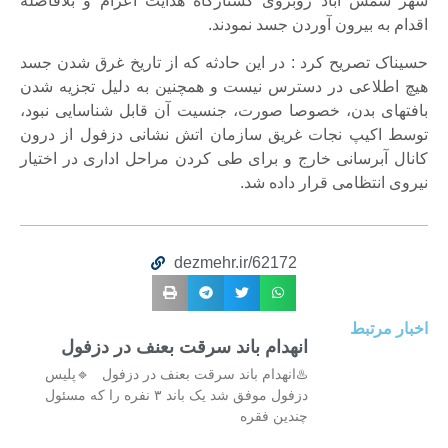
شهر شمس آباد روبروی کشتارگاه هدایت اعزام و بلافاصله
اقدام به بیرون آوردن جسد نمودند.
حسیناک تصریح کرد : در این حادثه که از تاریخ غرق شدن جسد
هیچ اطلاعی در دسترس نیست و همچنین به دلیل تجزیه شدن
بافتهای بدن، خصوصا صورت، جنسیت آن قابل شناسایی نبود،
توسط اکیپ نجات غریق سازمان اتش نشانی دزفول از درون
کانال آبرسانی خارج و برای طی کردن مراحل اداری در اختیار
نیروی انتظامی قرار داده شد.
dezmehr.ir/62172
اخبار مرتبط
انهدام باند سرقت بعنف در دزفول
♨️انهدام باند سرقت بعنف در دزفول 🔹پلیس
دزفول موفق شد یک باند ۳ نفره را که مسئول
چندین فقره