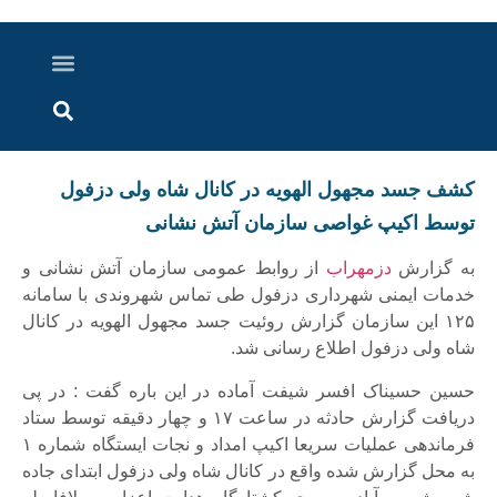
درباره ما
ارسال خبر
ارتباط با ما
پرونده ویژه
اخبار ایران و جهان
اخبار دزفول
گزارش های ویدویی
اخبار خوزستان
کشف جسد مجهول الهویه در کانال شاه ولی دزفول
توسط اکیپ غواصی سازمان آتش نشانی
به گزارش
دزمهراب
از روابط عمومی سازمان آتش نشانی و
خدمات ایمنی شهرداری دزفول طی تماس شهروندی با سامانه
۱۲۵ این سازمان گزارش روئیت جسد مجهول الهویه در کانال
شاه ولی دزفول اطلاع رسانی شد.
حسین حسیناک افسر شیفت آماده در این باره گفت : در پی
دریافت گزارش حادثه در ساعت ۱۷ و چهار دقیقه توسط ستاد
فرماندهی عملیات سریعا اکیپ امداد و نجات ایستگاه شماره ۱
به محل گزارش شده واقع در کانال شاه ولی دزفول ابتدای جاده