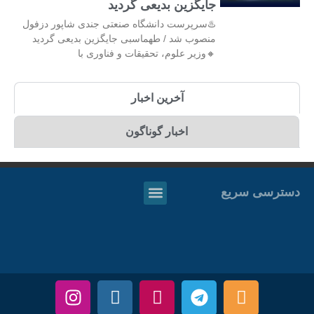
جایگزین بدیعی گردید
♨️سرپرست دانشگاه صنعتی جندی شاپور دزفول
منصوب شد / طهماسبی جایگزین بدیعی گردید
🔸وزیر علوم، تحقیقات و فناوری با
آخرین اخبار
اخبار گوناگون
دسترسی سریع