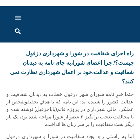
درباره ما
ارسال خبر
ارتباط با ما
پرونده ویژه
اخبار ایران و جهان
اخبار دزفول
گزارش های ویدویی
اخبار خوزستان
️راه اجرای شفافیت در شورا و شهرداری دزفول
چیست؟/ چرا اعضای شورا،به جای نامه به دیدبان
شفافیت و عدالت،خود بر اعمال شهرداری نظارت نمی
کنند؟
حتما خبرِ نامه شورای شهر دزفول خطاب به دیدبان شفافیت و
عدالت کشور را شنیده اید‌؛ این نامه که با هدفِ تحقیقوتفحص از
عملکرد مالی شهرداری در پروژه قائم(باباحزقیل) نوشته شده و
با مخالفتِ تعجب برانگیزِ ۳ عضو از شورا مواجه شده بود، یک بار
دیگر بحث شفافیت را بر سر زبان ها انداخت‌.
اما به راستی راهِ ایجاد شفافیت در شورا و شهرداری دزفول