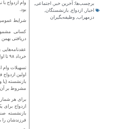
برچسب‌ها:
آخرین خبر
,
اجتماعی
,
بود.
اخبار
,
ازدواج
,
بازنشستگان
,
دزمهراب
,
وظیفه‌بگیران
شرایط عمومی ب
دریافتی بهمن ما
عقدنامه‌هایی ب
خرداد ۹۸ تا اول اردیبهشت ۱۴۰۰ باشد.
تسهیلات وام ا
اولین ازدواج ف
بازنشسته (یا و
مشروط بر آن ک
برای هر شماره
ازدواج برای 
بازنشسته صند
فرزندشان را مط