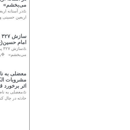
می‌بخشم»
♨️در آستانه ار
اربعین حسینی و 
س
امام حسین(ع
♨️
می‌بخشم» 🔷️ر
معضلی به نام
اثر برخورد 
حادثه در چال کن