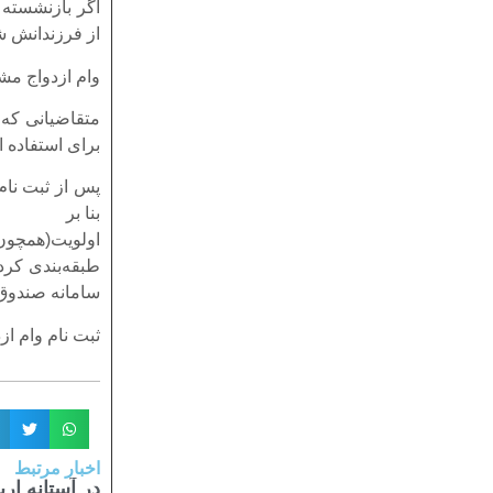
اگر بازنشسته 
از فرزندانش ش
وام ازدواج مش
متقاضیانی که د
برای استفاده از
پس از ثبت نام
بنا بر
اولویت(همچون 
طبقه‌بندی کرد
سامانه صندوق
ثبت نام وام ازدواج از ۱۰ تا ۲۵ اردیبهشت
اخبار مرتبط
در آستانه ا