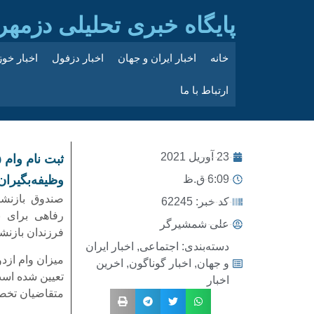
پایگاه خبری تحلیلی دزمهر
خانه
اخبار ایران و جهان
اخبار دزفول
اخبار خو
ارتباط با ما
23 آوریل 2021
6:09 ق.ظ
وظیفه‌بگیران
صندوق بازنش
کد خبر: 62245
رفاهی برای ب
علی شمشیرگر
فرزندان بازنشس
دسته‌بندی:
اجتماعی
,
اخبار ایران
میزان وام ازدواج ۲۵ میلیون
و جهان
,
اخبار گوناگون
,
اخرین
تعیین شده است و به ۰
اخبار
متقاضیان تخصی