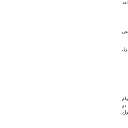
خت آن در ۶۰ ماهه خواهد
 ریال خالص
اول
ام
دو
اج