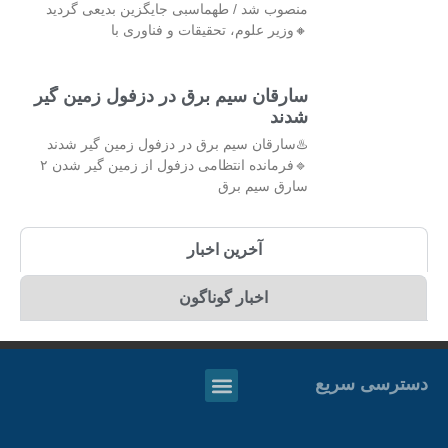
منصوب شد / طهماسبی جایگزین بدیعی گردید
🔸وزیر علوم، تحقیقات و فناوری با
سارقان سیم برق در دزفول زمین گیر
شدند
♨️سارقان سیم برق در دزفول زمین گیر شدند
🔹فرمانده انتظامی دزفول از زمین گیر شدن ۲
سارق سیم برق
آخرین اخبار
اخبار گوناگون
دسترسی سریع