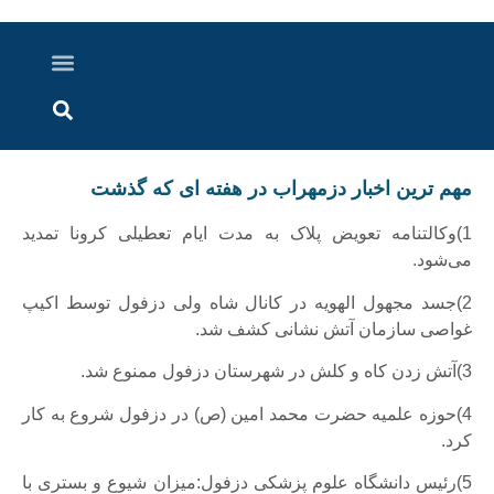
درباره ما
ارسال خبر
ارتباط با ما
پرونده ویژه
اخبار ایران و جهان
اخبار دزفول
گزارش های ویدویی
اخبار خوزستان
مهم ترین اخبار دزمهراب در هفته ای که گذشت
1)وکالتنامه تعویض پلاک به مدت ایام تعطیلی کرونا تمدید
می‌شود.
2)جسد مجهول الهویه در کانال شاه ولی دزفول توسط اکیپ
غواصی سازمان آتش نشانی کشف شد.
3)آتش زدن کاه و کلش در شهرستان دزفول ممنوع شد.
4)حوزه علمیه حضرت محمد امین (ص) در دزفول شروع به کار
کرد.
5)رئیس دانشگاه علوم پزشکی دزفول:میزان شیوع و بستری با