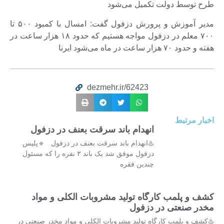
طرح توسط دولت تکمیل می‌شود
مدیر آموزش و پرورش دزفول گفت: امسال با کمبود ۵۰۰ تا
۷۰۰ معلم در دزفول مواجه هستیم که حدود ۱۸ هزار ساعت در
هفته و حدود ۷۰ هزار ساعت در ماه می‌شود ایرنا
dezmehr.ir/62423
اخبار مرتبط
انهدام باند سرقت بعنف در دزفول
♨️انهدام باند سرقت بعنف در دزفول 🔹پلیس
دزفول موفق شد یک باند ۳ نفره را که مسئول
چندین فقره
کشف و پلمب کارگاه تولید مشروبات الکلی و مواد
مخدر صنعتی در دزفول
♨️کشف و پلمب کارگاه تولید مشروبات الکلی و مواد مخدر صنعتی در