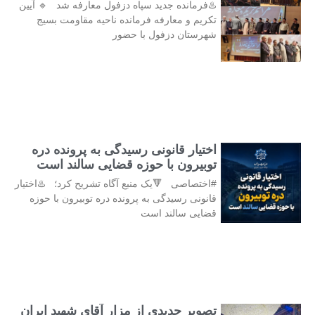
♨️فرمانده جدید سپاه دزفول معارفه شد 🔹 آیین
تکریم و معارفه فرمانده ناحیه مقاومت بسیج
شهرستان دزفول با حضور
اختیار قانونی رسیدگی به پرونده دره
توبیرون با حوزه قضایی سالند است
#اختصاصی 🔻یک منبع آگاه تشریح کرد؛ ♨️اختیار
قانونی رسیدگی به پرونده دره توبیرون با حوزه
قضایی سالند است
تصویر جدیدی از مزار آقای شهید ایران