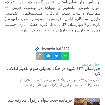
براساس آمار فعلی استان، ۷شهر (اندیمشک، ایذه، باغملک،
اهواز، شوش، ماهشهر و بهبهان) در وضعیت قرمز، ۱۱
شهرستان(دزفول، دشت ازادگان، مسجدسلیمان، شوشتر،
کارون، شادگان، آبادان، خرمشهر، امیدیه، رامشیر، رامهرمز)
نارنجی و ۹ شهرستان (لالی، اندیکا، گتوند، هفتکل، باوی، حمیدیه،
هویزه، آغاجاری و هندیجان) در وضعیت زرد قرار دارند.
dezmehr.ir/62427
اخبار مرتبط
خوزستان ۱۴۴ شهید در جنگ تحمیلی سوم تقدیم انقلاب
کرد
♨️خوزستان ۱۴۴ شهید در جنگ تحمیلی سوم تقدیم انقلاب کرد
🔹مدیرکل بنیاد شهید و امور ایثارگران خوزستان از تقدیم
فرمانده جدید سپاه دزفول معارفه شد