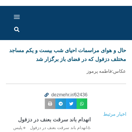
درباره ما
ارسال خبر
ارتباط با ما
پرونده ویژه
اخبار ایران و جهان
اخبار دزفول
گزارش های ویدویی
اخبار خوزستان
حال و هوای مراسمات احیای شب بیست و یکم مساجد
مختلف دزفول که در فضای باز برگزار شد
عکاس:فاطمه پرموز
dezmehr.ir/62436
اخبار مرتبط
انهدام باند سرقت بعنف در دزفول
♨️انهدام باند سرقت بعنف در دزفول 🔹پلیس