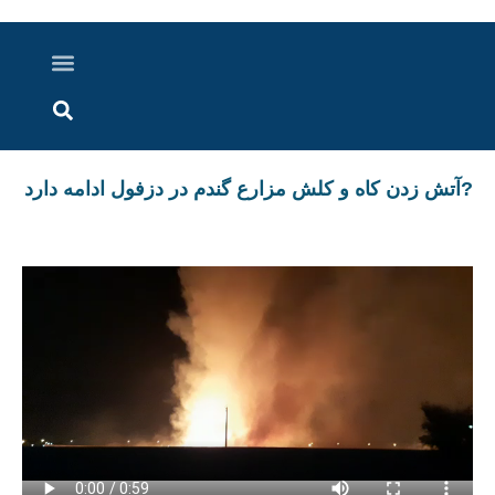
درباره ما
ارسال خبر
ارتباط با ما
پرونده ویژه
اخبار ایران و جهان
اخبار دزفول
گزارش های ویدویی
اخبار خوزستان
?آتش زدن کاه و کلش مزارع گندم در دزفول ادامه دارد