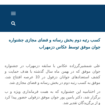
درباره ما
ارسال خبر
ارتباط با ما
پرونده ویژه
اخبار ایران و جهان
اخبار دزفول
گزارش های ویدویی
اخبار خوزستان
️کسب رتبه دوم بخش رسانه و فضای مجازی جشنواره
جوان موفق توسط عکاس دزمهراب
علی شمشیرگرزاده عکاس با سابقه دزمهراب در جشنواره
جوان موفق که در بهمن ماه سال گذشته با هدف حمایت و
کشف استعدادهای جوانان دزفول در 10 عرصه افتتاح شد،
موفق به کسب رتبه دوم در بخش رسانه و فضای مجازی شد.
در اختتامیه این جشنواره که به همت فرمانداری ویژه و ب
برگزار شد، دکتر یامین پور جوان موفق دزفولی حضور پیدا کرد
و از برگزیدگان تقدیر شد.