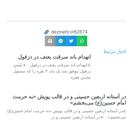
dezmehr.ir/62674
اخبار مرتبط
انهدام باند سرقت بعنف در دزفول
♨️انهدام باند سرقت بعنف در دزفول 🔹پلیس
دزفول موفق شد یک باند ۳ نفره را که مسئول
چندین فقره
در آستانه اربعین حسینی و در قالب پویش «به حرمت
امام حسین(ع) می‌بخشم»
♨️در آستانه اربعین حسینی و در قالب پویش «به حرمت امام حسین(ع)
می‌بخشم» 🔹در آستانه اربعین حسینی و در