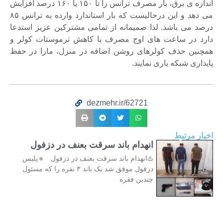
اندازه ی برق، بار مصرف ترانس را تا ۱۵۰ یا ۱۶۰ درصد افزایش
می دهد و این درحالیست که بار استاندارد وارده به ترانس ۸۵
درصد می باشد. لذا صمیمانه از تمامی مشترکین عزیز استدعا
دارد در ساعت های اوج مصرف با کاهش ترموستات کولر و
همچنین حذف کولرهای روشن اضافه در منزل، مارا در حفظ
پایداری شبکه یاری نمایند.
dezmehr.ir/62721
اخبار مرتبط
انهدام باند سرقت بعنف در دزفول
♨️انهدام باند سرقت بعنف در دزفول 🔹پلیس
دزفول موفق شد یک باند ۳ نفره را که مسئول
چندین فقره