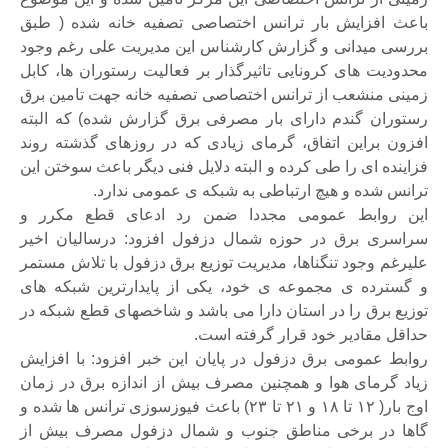
باعث افزایش بار ترانس اختصاصی تصفیه خانه شده ( طبق
بررسی میدانی و گزارش کارشناس این مدیریت علی رغم وجود
محدودیت های کرونایی تاثیرگذار بر فعالیت رستوران ها، کابل
زمینی منشعب از ترانس اختصاصی تصفیه خانه جهت تامین برق
رستوران گندم دارای بار مصرفی برق گزارش شده) که البته
افزون براین اتفاق، گرمای زیادی که در روزهای گذشته روند
فزاینده ای را طی کرده و البته دلایل فنی دیگر باعث سوختن این
ترانس شده و هیچ ارتباطی به شبکه ی عمومی ندارد.
این روابط عمومی مجددا ضمن رد ادعای قطع مکرر و
سراسری برق در حوزه شمال دزفول افزود: درسالیان اخیر
علیرغم وجود تنگناها، مدیریت توزیع برق دزفول با تلاش مستمر
و گسترده ی مجموعه ی خود، یکی از پایدارترین شبکه های
توزیع برق را در استان دارا می باشد و شاخصهای قطع شبکه در
حداقل مقادیر خود قرار گرفته است.
روابط عمومی برق دزفول در پایان این خبر افزود: با افزایش
زیاد گرمای هوا و همچنین مصرف بیش از اندازه برق در زمان
اوج بار( ۱۲ تا ۱۸ و ۲۱ تا ۲۳) باعث فیوزسوزی ترانس ها شده و
گاها در برخی مناطق جنوب و شمال دزفول مصرف بیش از