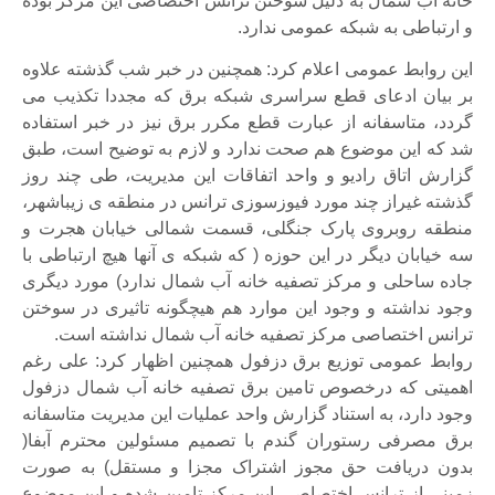
خانه آب شمال به دلیل سوختن ترانس اختصاصی این مرکز بوده
و ارتباطی به شبکه عمومی ندارد.
این روابط عمومی اعلام کرد: همچنین در خبر شب گذشته علاوه
بر بیان ادعای قطع سراسری شبکه برق که مجددا تکذیب می
گردد، متاسفانه از عبارت قطع مکرر برق نیز در خبر استفاده
شد که این موضوع هم صحت ندارد و لازم به توضیح است، طبق
گزارش اتاق رادیو و واحد اتفاقات این مدیریت، طی چند روز
گذشته غیراز چند مورد فیوزسوزی ترانس در منطقه ی زیباشهر،
منطقه روبروی پارک جنگلی، قسمت شمالی خیابان هجرت و
سه خیابان دیگر در این حوزه ( که شبکه ی آنها هیچ ارتباطی با
جاده ساحلی و مرکز تصفیه خانه آب شمال ندارد) مورد دیگری
وجود نداشته و وجود این موارد هم هیچگونه تاثیری در سوختن
ترانس اختصاصی مرکز تصفیه خانه آب شمال نداشته است.
روابط عمومی توزیع برق دزفول همچنین اظهار کرد: علی رغم
اهمیتی که درخصوص تامین برق تصفیه خانه آب شمال دزفول
وجود دارد، به استناد گزارش واحد عملیات این مدیریت متاسفانه
برق مصرفی رستوران گندم با تصمیم مسئولین محترم آبفا(
بدون دریافت حق مجوز اشتراک مجزا و مستقل) به صورت
زمینی از ترانس اختصاصی این مرکز تامین شده و این موضوع