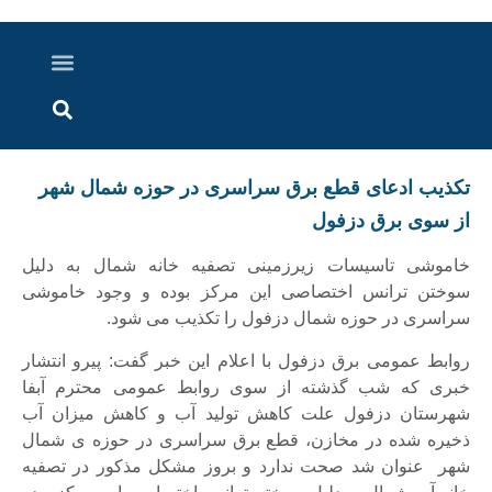
درباره ما
ارسال خبر
ارتباط با ما
پرونده ویژه
اخبار ایران و جهان
اخبار دزفول
گزارش های ویدویی
اخبار خوزستان
تکذیب ادعای قطع برق سراسری در حوزه شمال شهر
از سوی برق دزفول
خاموشی تاسیسات زیرزمینی تصفیه خانه شمال به دلیل
سوختن ترانس اختصاصی این مرکز بوده و وجود خاموشی
سراسری در حوزه شمال دزفول را تکذیب می شود.
روابط عمومی برق دزفول با اعلام این خبر گفت: پیرو انتشار
خبری که شب گذشته از سوی روابط عمومی محترم آبفا
شهرستان دزفول علت کاهش تولید آب و کاهش میزان آب
ذخیره شده در مخازن، قطع برق سراسری در حوزه ی شمال
شهر عنوان شد صحت ندارد و بروز مشکل مذکور در تصفیه