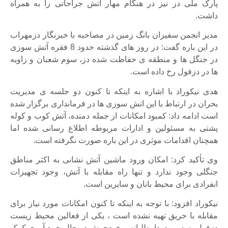
پارک ملی دز نیز در هنگام مهار آتش جراحاتی را به همراه
داشت.
مدیر انجمن سفیران بانگ زمین در مصاحبه با خبرنگار دزمهراب
در این باره گفت: در روز های گذشته حدود 8 فقره آتش سوزی
در جنگل ها و منطقه ی حفاظت شده دز، سوم شعبان و زاویه
ها در دزفول رخ داده است.
هدی نیکوراد با اشاره به اینکه تا کنون دو جلسه ی مدیریت
بحران در ارتباط با این اتش سوزی ها در فرمانداری برگزار شده
است ادامه داد: کمبود امکانات از جمله دمنده، آتش کوب و کوله
پشتی به مسئولین و ادارات مربوطه اطلاع رسانی شده اما
همچنان اقدامات موثری در این باره صورت نگرفته است.
وی تأکید کرد: امکان ورود ماشین آتش نشانی به اکثر مناطق
جنگلی وجود ندارد و تنها راه مقابله با آتش، وجود تجهیزات
انفرادی برای محیط بانان و سایرین است.
نیکوراد افزود: با توجه به اینکه تا کنون امکانات مورد نیاز برای
مقابله با حریق تهیه نشده است ، یکی از فعالین محیط زیست
دزفول به صورت داوطلبانه و خودجوش در حال جمع آوری کمک