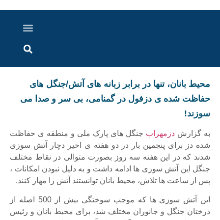
درباره ما
ارسال خبر
ارتباط با ما
پرونده ویژه
اخبار ایران و جهان
اخبار دزفول
گزارش های ویدویی
اخبار خوزستان
محیط بانان، تنها در برابر زبانه های آتش/جنگل های
حفاظت شده ی دزفول در گمنامی، بی سر و صدا می
سوزند!
به گزارش
دزمهراب
جنگل های پارک ملی و منطقه ی حفاظت
شده دز برای پنجمین بار در دو هفته ی اخیر دچار آتش سوزی
شدند که در این هفته سه روز بصورت متوالی در نقاط مختلف
جنگل این آتش سوزی ها ادامه داشت و به دلیل نبودن امکانات ،
پس از ساعت ها تلاش، محیط بانان توانستند آتش را مهار کنند.
این آتش سوزی ها که موجب سوختگی بیش از 500 اصله از
درختان جنگل و جانوران مختلف شد، برای محیط بانان و رئیس