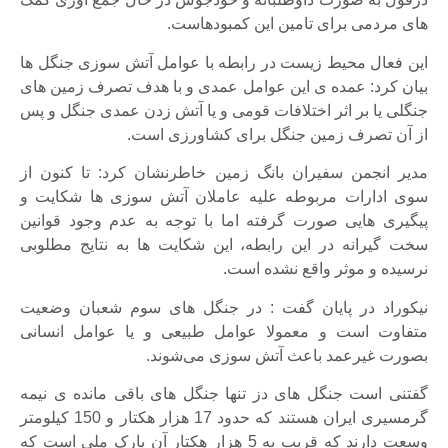
های مردمی برای تامین این کمبودهاست.
این فعال محیط زیست در رابطه با عوامل آتش سوزی جنگل ها
بیان کرد: عمده ی این عوامل عمدی و با هدف تصرف زمین های
جنگلی یا بر اثر اختلافات قومی و یا آتش زدن عمدی جنگل و پس
از آن تصرف زمین جنگل برای کشاورزی است.
مدیر انجمن سفیران بانگ زمین خاطرنشان کرد: تا کنون از
سوی ادارات مربوطه علیه عاملان آتش سوزی ها شکایت و
پیگیری هایی صورت گرفته اما با توجه به عدم وجود قوانین
سخت گیرانه در این رابطه، این شکایت ها به نتایج مطلوبی
نرسیده و موثر واقع نشده است.
نیکوراد در پایان گفت : در جنگل های سوم شعبان وضعیت
متفاوت است و معمولا عوامل طبیعی و یا عوامل انسانی
بصورت غیرعمد باعث آتش سوزی می‌شوند.
گفتنی است جنگل های دز تنها جنگل های باقی مانده ی نیمه
گرمسیری ایران هستند که حدود 17 هزار هکتار و 150 کیلومتر
وسعت دارند که قریب به 5 هزار هکتار آن پارک ملی است که