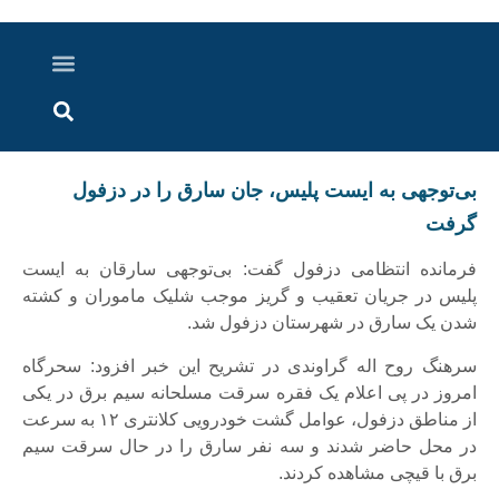
درباره ما
ارسال خبر
ارتباط با ما
پرونده ویژه
اخبار ایران و جهان
اخبار دزفول
گزارش های ویدویی
اخبار خوزستان
بی‌توجهی به ایست پلیس، جان سارق را در دزفول
گرفت
فرمانده انتظامی دزفول گفت: بی‌توجهی سارقان به ایست
پلیس در جریان تعقیب و گریز موجب شلیک ماموران و کشته
شدن یک سارق در شهرستان دزفول شد.
سرهنگ روح اله گراوندی در تشریح این خبر افزود: سحرگاه
امروز در پی اعلام یک فقره سرقت مسلحانه سیم برق در یکی
از مناطق دزفول، عوامل گشت خودرویی کلانتری ۱۲ به سرعت
در محل حاضر شدند و سه نفر سارق را در حال سرقت سیم
برق با قیچی مشاهده کردند.