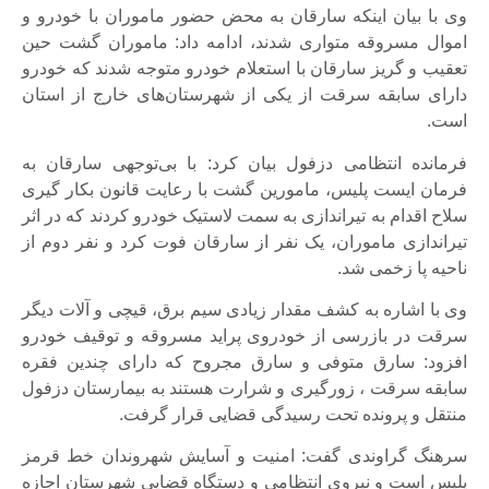
وی با بیان اینکه سارقان به محض حضور ماموران با خودرو و
اموال مسروقه متواری شدند، ادامه داد: ماموران گشت حین
تعقیب و گریز سارقان با استعلام خودرو متوجه شدند که خودرو
دارای سابقه سرقت از یکی از شهرستان‌های خارج از استان
است.
فرمانده انتظامی دزفول بیان کرد: با بی‌توجهی سارقان به
فرمان ایست پلیس، مامورین گشت با رعایت قانون بکار گیری
سلاح اقدام به تیراندازی به سمت لاستیک خودرو کردند که در اثر
تیراندازی ماموران، یک نفر از سارقان فوت کرد و نفر دوم از
ناحیه پا زخمی شد.
وی با اشاره به کشف مقدار زیادی سیم برق، قیچی و آلات دیگر
سرقت در بازرسی از خودروی پراید مسروقه و توقیف خودرو
افزود: سارق متوفی و سارق مجروح که دارای چندین فقره
سابقه سرقت ، زورگیری و شرارت هستند به بیمارستان دزفول
منتقل و پرونده تحت رسیدگی قضایی قرار گرفت.
سرهنگ گراوندی گفت: امنیت و آسایش شهروندان خط قرمز
پلیس است و نیروی انتظامی و دستگاه قضایی شهرستان اجازه