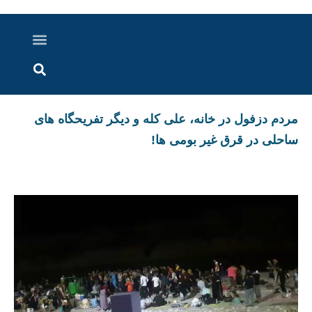
درباره ما
ارسال خبر
ارتباط با ما
پرونده ویژه
اخبار ایران و جهان
اخبار دزفول
گزارش های ویدویی
اخبار خوزستان
️مردم دزفول در خانه، علی کله و دیگر تفریحگاه های
ساحلی در قرق غیر بومی ها!