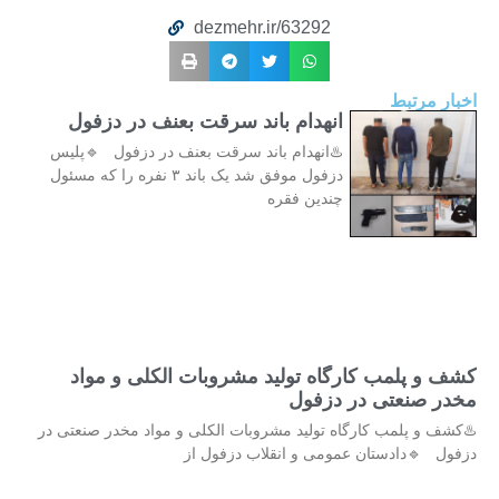
dezmehr.ir/63292
اخبار مرتبط
انهدام باند سرقت بعنف در دزفول
♨️انهدام باند سرقت بعنف در دزفول 🔹پلیس
دزفول موفق شد یک باند ۳ نفره را که مسئول
چندین فقره
کشف و پلمب کارگاه تولید مشروبات الکلی و مواد
مخدر صنعتی در دزفول
♨️کشف و پلمب کارگاه تولید مشروبات الکلی و مواد مخدر صنعتی در
دزفول 🔹دادستان عمومی و انقلاب دزفول از