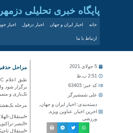
پایگاه خبری تحلیلی دزمهر
خانه
اخبار ایران و جهان
اخبار دزفول
اخبار خو
ارتباط با ما
5 جولای 2021
مراحل حذفی ل
2:51 ب.ظ
کد خبر: 63403
برگزار شود ول
تک‌بازی و متمر
علی شمشیرگر
دسته‌بندی:
اخبار ایران و جهان
,
مرحله یک‌هشتم
اخرین اخبار
,
عناوین ویژه
,
▪️استقلال-الهلال (
ورزشی
▪️النصر-تراکتور (ز
▪️استقلال تاجیک