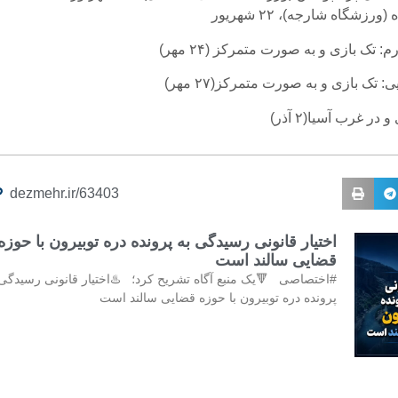
رزشگاه شارجه)، ۲۲ شهریور
 تک بازی و به صورت متمرکز (۲۴ مهر)
: تک بازی و به صورت متمرکز(۲۷ مهر)
در غرب آسیا(۲ آذر)
dezmehr.ir/63403
اختیار قانونی رسیدگی به پرونده دره توبیرون با حوزه
قضایی سالند است
#اختصاصی 🔻یک منبع آگاه تشریح کرد؛ ♨️اختیار قانونی رسیدگی 
پرونده دره توبیرون با حوزه قضایی سالند است