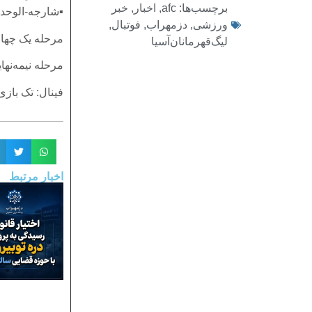
برچسب‌ها:
afc
,
اخبار
,
خبر
▪️شارجه-الوحده (و
ورزشی
,
دزمهراب
,
فوتبال
,
مرحله یک چهارم:
لیگ‌قهرمانان‌آسیا
مرحله نیمه‌نهایی
فینال: تک بازی و 
اخبار مرتبط