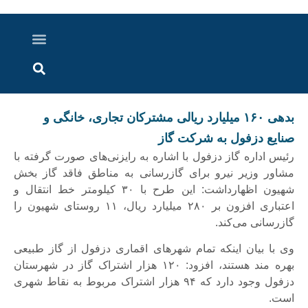
درباره ما
ارسال خبر
ارتباط با ما
پرونده ویژه
اخبار ایران و جهان
اخبار دزفول
گزارش های ویدویی
اخبار خوزستان
بدهی ۱۶۰ میلیارد ریالی مشترکان تجاری، خانگی و
صنایع دزفول به شرکت گاز
رئیس اداره گاز دزفول با اشاره به رایزنی‌های صورت گرفته با
مشاور وزیر نیرو برای گازرسانی به مناطق فاقد گاز بخش
شهیون اظهارداشت: این طرح با ۳۰ کیلومتر خط انتقال و
اعتباری افزون بر ۲۸۰ میلیارد ریال، ۱۱ روستای شهیون را
گازرسانی می‌کند.
وی با بیان اینکه تمام شهرهای اقماری دزفول از گاز طبیعی
بهره مند هستند، افزود: ۱۲۰ هزار اشتراک گاز در شهرستان
دزفول وجود دارد که ۹۴ هزار اشتراک مربوط به نقاط شهری
است.