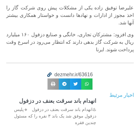
علیرضا توفیق زاده یکی از مشکلات پیش روی شرکت گاز را
اخذ مجوز از ادارات و نهادها دانست و خواستار همکاری بیشتر
آنها شد.
وی افزود: مشترکان تجاری، خانگی و صنایع دزفول ۱۶۰ میلیارد
ریال به شرکت گاز بدهی دارند که انتظار می‌رود در اسرع وقت
پرداخت شوند. ایرنا
dezmehr.ir/63616
اخبار مرتبط
انهدام باند سرقت بعنف در دزفول
♨️انهدام باند سرقت بعنف در دزفول 🔹پلیس
دزفول موفق شد یک باند ۳ نفره را که مسئول
چندین فقره