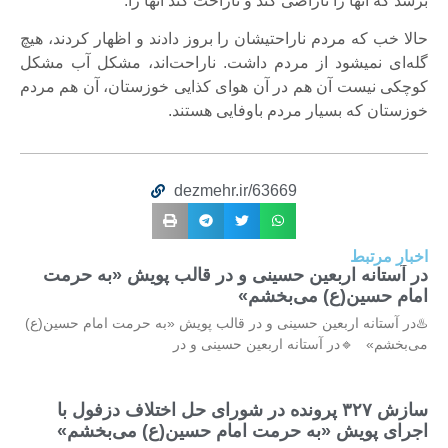
برسد که آن‎ها را ناراضی کند و ناراحت کند آن‎ها را.
حالا خب که مردم ناراحتیشان را بروز دادند و اظهار کردند، هیچ
گله‌ای نمی‎شود از مردم داشت. ناراحت‌اند،‌ مشکل آب مشکل
کوچکی نیست آن هم در آن هوای کذایی خوزستان، آن هم مردم
خوزستان که بسیار مردم باوفایی هستند.
dezmehr.ir/63669
اخبار مرتبط
در آستانه اربعین حسینی و در قالب پویش «به حرمت
امام حسین(ع) می‌بخشم»
♨️در آستانه اربعین حسینی و در قالب پویش «به حرمت امام حسین(ع)
می‌بخشم» 🔹در آستانه اربعین حسینی و در
سازش ۳۲۷ پرونده در شورای حل اختلاف دزفول با
اجرای پویش «به حرمت امام حسین(ع) می‌بخشم»