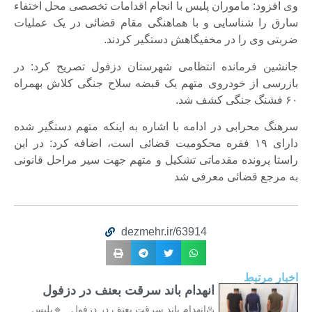
وی افزود: ماموران پلیس با انجام اقدامات تخصصی محل اختفاء
سارق را شناسایی و با هماهنگی مقام قضائی در یک عملیات
ضربتی وی را در مخفیگاهش دستگیر کردند.
جانشین فرمانده انتظامی شهرستان دزفول تصریح کرد: در
بازرسی از خودروی متهم یک قبضه سلاح جنگی کلاش بهمراه
۶۰ فشنگ جنگی کشف شد.
سرهنگ محرابی در ادامه با اشاره به اینکه متهم دستگیر شده
دارای ۱۹ فقره محکومیت قضائی است، اضافه کرد: در این
راستا پرونده مقدماتی تشکیل و متهم جهت سیر مراحل قانونی
به مرجع قضائی معرفی شد
dezmehr.ir/63914
اخبار مرتبط
انهدام باند سرقت بعنف در دزفول
♨️انهدام باند سرقت بعنف در دزفول 🔹پلیس