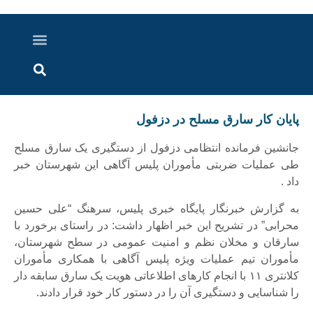
درباره ما
ارسال خبر
ارتباط با ما
پرونده ویژه
اخبار ایران و جهان
اخبار دزفول
گزارش های ویدویی
اخبار خوزستان
پایان کار سارق مسلح در دزفول
جانشین فرمانده انتظامی دزفول از دستگیری یک سارق مسلح
طی عملیات ضربتی مأموران پلیس آگاهی این شهرستان خبر
داد .
به گزارش خبرنگار پایگاه خبری پلیس، سرهنگ “علی حسین
محرابی” در تشریح این خبر اظهار داشت: در راستای برخورد با
سارقان و مخلان نظم و امنیت عمومی در سطح شهرستان،
مأموران تیم عملیات ویژه پلیس آگاهی با همکاری مأموران
کلانتری ۱۱ با انجام کارهای اطلاعاتی هویت یک سارق سابقه دار
را شناسایی و دستگیری آن را در دستور کار خود قرار دادند.