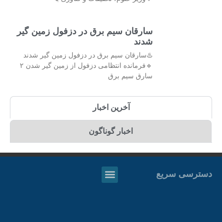
سارقان سیم برق در دزفول زمین گیر
شدند
♨️سارقان سیم برق در دزفول زمین گیر شدند
🔹فرمانده انتظامی دزفول از زمین گیر شدن ۲
سارق سیم برق
آخرین اخبار
اخبار گوناگون
دسترسی سریع