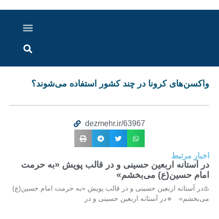
درباره ما
ارسال خبر
ارتباط با ما
پرونده ویژه
اخبار ایران و جهان
اخبار دزفول
گزارش های ویدویی
اخبار خوزستان
واکسن‌های کرونا در چند کشور استفاده می‌شوند؟
dezmehr.ir/63967
اخبار مرتبط
در آستانه اربعین حسینی و در قالب پویش «به حرمت
امام حسین(ع) می‌بخشم»
♨️در آستانه اربعین حسینی و در قالب پویش «به حرمت امام حسین(ع)
می‌بخشم» 🔹در آستانه اربعین حسینی و در