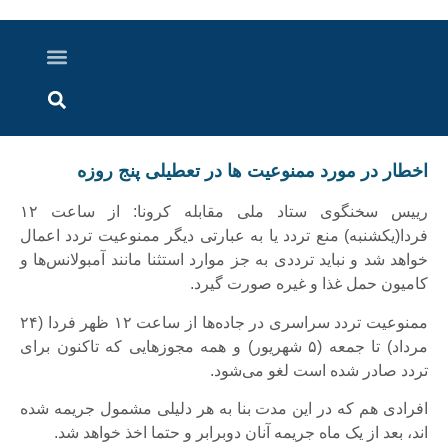
درباره ما
ارسال خبر
ارتباط با ما
پرونده ویژه
اخبار ایران و جهان
اخبار دزفول
گزارش های ویدویی
اخبار خوزستان
اخطار در مورد ممنوعیت ها در تعطیلی پنج روزه
رییس سخنگوی ستاد ملی مقابله کرونا: از ساعت ۱۲
فردا(یکشنبه) منع تردد یا به عبارتی دیگر ممنوعیت تردد اعمال
خواهد شد و نباید ترددی به جز موارد استثنا مانند آمبولانس‌ها و
کامیون حمل غذا و غیره صورت گیرد.
ممنوعیت تردد سراسری در جاده‌ها از ساعت ۱۲ ظهر فردا (۲۴
مرداد) تا جمعه (۵ شهریور) و همه مجوزهایی که تاکنون برای
تردد صادر شده است لغو می‌شود.
افرادی هم که در این مدت بنا به هر دلیلی مشمول جریمه شده
اند، بعد از یک ماه جریمه آنان دوبرابر و حتما اخذ خواهد شد.