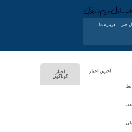
ل خبر
درباره ما
آخرین اخبار
اخبار
گوناگون
بط
د.
لی