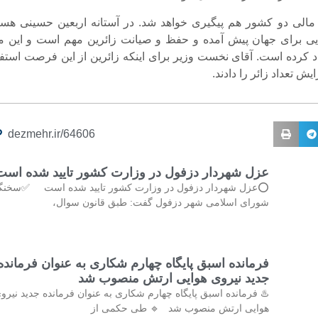
مالی دو کشور هم پیگیری خواهد شد. در آستانه اربعین حسینی هست
ی برای جهان پیش آمده و حفظ و صیانت زائرین مهم است و این م
د کرده است. آقای نخست وزیر برای اینکه زائرین از این فرصت استفا
یش تعداد زائر را دادند.
dezmehr.ir/64606
عزل شهردار دزفول در وزارت کشور تایید شده است
⭕️عزل شهردار دزفول در وزارت کشور تایید شده است ✅سخنگ
شورای اسلامی شهر دزفول گفت: طبق قانون سوال،
فرمانده اسبق پایگاه چهارم شکاری به عنوان فرمانده
جدید نیروی هوایی ارتش منصوب شد
♨️ فرمانده اسبق پایگاه چهارم شکاری به عنوان فرمانده جدید نیرو
هوایی ارتش منصوب شد 🔹 طی حکمی از