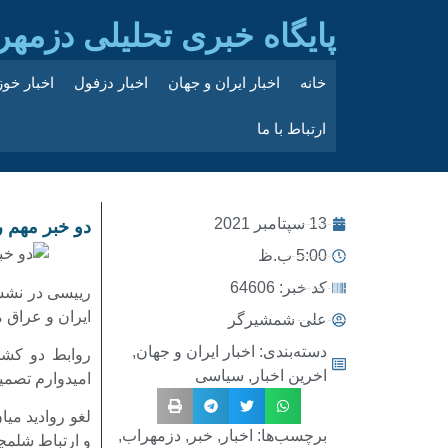
پایگاه خبری تحلیلی دزمهر
خانه
اخبار ایران و جهان
اخبار دزفول
اخبار خو
ارتباط با ما
13 سپتامبر 2021
دو خبر مهم 
5:00 ب.ظ
کد خبر: 64606
رییسی در نشس
ایران و عراق م
علی شمشیرگر
دسته‌بندی:
اخبار ایران و جهان
,
روابط دو کشو
اخرین اخبار
,
سیاسی
امیدوارم تصمی
لغو روادید می
برچسب‌ها:
اخبار
,
خبر
,
دزمهراب
,
و ارتباط شلمچ