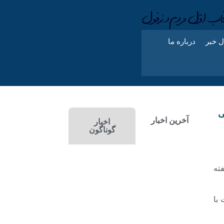
ل خبر
درباره ما
ی
آخرین اخبار
اخبار
گوناگون
فته
با