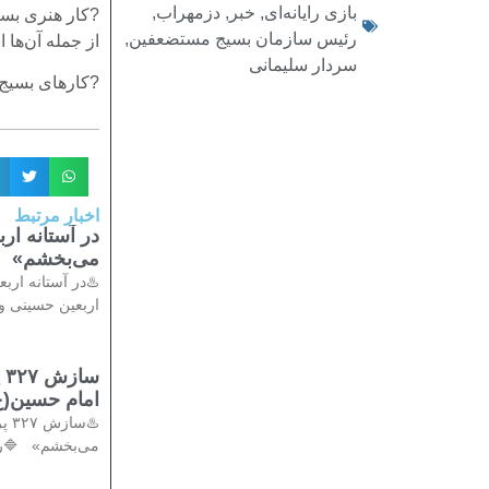
بازی رایانه‌ای
,
خبر
,
دزمهراب
,
?کار هنری بسی
رئیس سازمان بسیج مستضعفین
,
از جمله آن‌ها 
سردار سلیمانی
?کار‌های بسیج
اخبار مرتبط
در آستانه ا
می‌بخشم»
♨️در آستانه ار
اربعین حسینی و 
س
امام حسین(ع
♨️
می‌بخشم» 🔷️ر