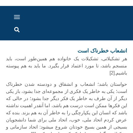
درباره ما
ارسال خبر
ارتباط با ما
پرونده ویژه
اخبار ایران و جهان
اخبار دزفول
گزارش های ویدویی
اخبار خوزستان
انشعاب خطرناک است
هر تشکیلاتی، تشکیلات یک خانواده هم همین‌طور است، باید
منسجم باشد، تا مورد اعتماد قرار بگیرد. ما باید به هم پیوسته
باشیم.[2]
حواستان باشد؛ انشعاب و انشقاق و دودسته شدن خطرناک
است؛ یکی به خاطر یک فکری از مجموعه‌ای جدا بشود، باز یکی
دیگر از آن طرف به خاطر یک فکر دیگر جدا بشود؛ در حالی که
این فکرها ممکن است درست هم باشد، اما آنقدر اهمیت نداشته
باشد که انسان این یکپارچگی را به خاطر آن به هم بزند. بنده که
عرض کردم اتحاد ملی، خوب، اتحاد ملی برای شما دانشجویان
بسیجی از همین بسیج خودتان شروع میشود: اتحاد سازمانی و