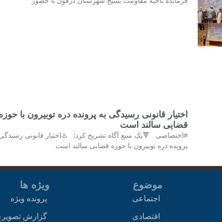
فرمانده ناحیه مقاومت بسیج شهرستان دزفول با حضور
اختیار قانونی رسیدگی به پرونده دره توبیرون با حوزه
قضایی سالند است
#اختصاصی 🔻یک منبع آگاه تشریح کرد؛ ♨️اختیار قانونی رسیدگی 
پرونده دره توبیرون با حوزه قضایی سالند است
موضوع
ویژه ها
اجتماعی
پرونده ویژه
اقتصادی
گزارش تصویر