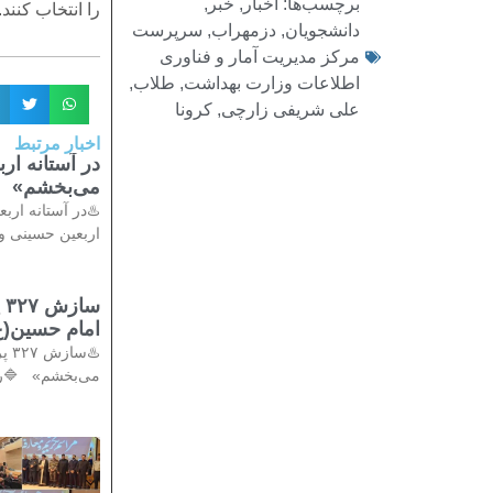
برچسب‌ها:
اخبار
,
خبر
,
را انتخاب کنند.
دانشجویان
,
دزمهراب
,
سرپرست
مرکز مدیریت آمار و فناوری
اطلاعات وزارت بهداشت
,
طلاب
,
علی شریفی زارچی
,
کرونا
اخبار مرتبط
در آستانه ا
می‌بخشم»
♨️در آستانه ار
اربعین حسینی و 
س
امام حسین(ع
♨️
می‌بخشم» 🔷️ر