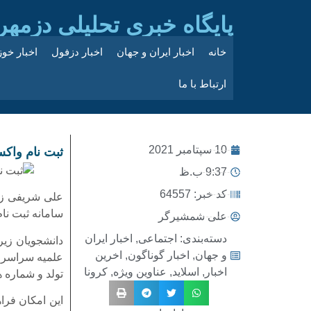
پایگاه خبری تحلیلی دزمهر
خانه
اخبار ایران و جهان
اخبار دزفول
اخبار خو
ارتباط با ما
10 سپتامبر 2021
ثبت نام واک
9:37 ب.ظ
کد خبر: 64557
علی شریفی زا
سامانه ثبت نا
علی شمشیرگر
دسته‌بندی:
اجتماعی
,
اخبار ایران
دانشجویان زیر
و جهان
,
اخبار گوناگون
,
اخرین
علمیه سراسر ک
اخبار
,
اسلاید
,
عناوین ویژه
,
کرونا
تولد و شماره ه
این امکان فرا