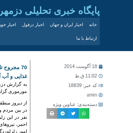
پایگاه خبری تحلیلی دزمهر
خانه
اخبار ایران و جهان
اخبار دزفول
اخبار خو
ارتباط با ما
18 آگوست 2014
11:02 ق.ظ
غذایی و آب 
به گزارش دزم
کد خبر: 18839
مورموری گزارش شده است 
amin
از دیروز منطق
دسته‌بندی:
عناوین ویژه
احمر، نیروهای
امور زلزله‌زدگ