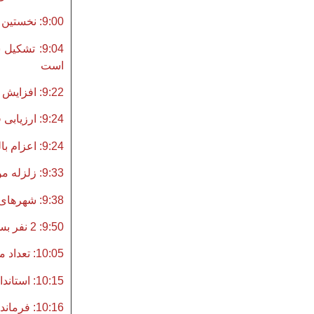
9:00: نخستین گروه‌های امدادی سپاه وارد مورموری شدند
9:04: تشک
است
9:22: افزایش تعداد مجروحین به 15نفر/حال 2 نفر وخیم است
9:24: ارزیابی فرماندار از خسارت وارده به مورموری
9:24: اعزام بالگرد از کرمانشاه به ایلام برای امدادرسانی به زلزله‌زدگان
9:33: زلزله مورموری کشته نداشت/51 نفر مصدوم شدند
9:38: شهرهای مختلف استان مرکزی بر اثر زلزله ایلام لرزید
9:50: 2 نفر بستری و 50 مصدوم تاکنون در زلزله ایلام
10:05: تعداد مجروحان زلزله ایلام به 60 نفر رسید/ اعزام 2 بالگرد به منطقه زلزله‌زده
10:15: استاندار ایلام از مناطق زلزله‌زده مورموری بازدید کرد
10:16: فرماندار آبدانان:تلفات جانی نداشتیم