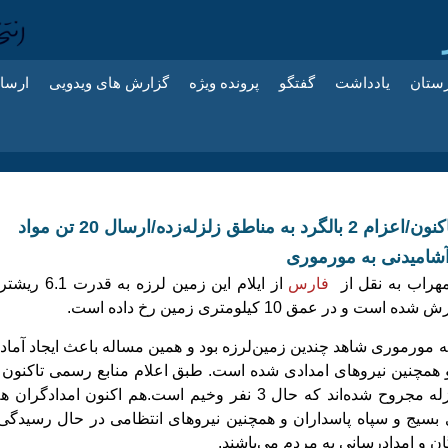
زستان
یادداشت
گفتگو
پرونده ویژه
گزارش های ویدویی
ارسا
70 مجروح تاکنون/اعزام 2 بالگرد به مناطق زلزله‌زده/ارسال 20 تن مواد
آشامیدنی به مورموری
هراب به نقل از
فارس
از ایلام این زمین لرزه به قدرت
و در عمق 10 کیلومتری زمین رخ داده است.
ه مورموری شاهد چندین زمین‌لرزه بود و همین مساله باعث ایجاد آماد
نفر در این زلزله مجروح شده‌اند که حال 3 نفر وخیم است.هم اکنون امدادگران
 بسیج و سپاه پاسداران و همچنین نیروهای انتظامی در حال رسیدگی 
ان و امدادرسانی به مردم می‌باشند.