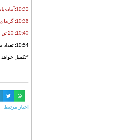
10:30:آماده‌باش هلال احمر خوزستان برای امدادرسانی به مناطق زلزله‌زده
10:36: گرمای شدید و قطعی آب در منطقه‌ زلزله‌زده مورموری
10:40: 20 تن مواد غذایی و آب به مورموری ارسال شد
10:54: تعداد مجروحان به 70 نفر افزایش یافت
*تکمیل خواهد 
اخبار مرتبط