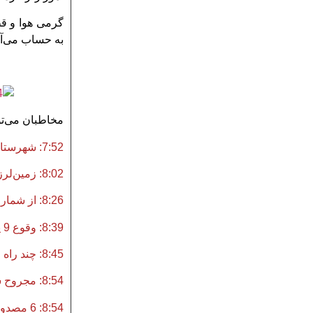
گرمی هوا و قط
به حساب می‌آی
مخاطبان می‌توا
7:52: شهرستان پلدختر همجوار ایلام به شدت لرزید / مردم در خیابان‌ها
8:02: زمین‌لرزه‌ای شمال خوزستان تا اهواز را لرزاند
8:26:
از شمار
8:39: وقوع 9 پس لرزه بعد از زلزله 6.1 ریشتری در مورموری
8:45: چند راه ارتباطی روستایی دهلران و آبدانان قطع شد
8:54: مجروح شدن چندین نفر در پی وقوع زلزله
8:54: 6 مصدوم در زمین لرزه 6.1 ریشتری ایلام/ برق و تلفن قطع است