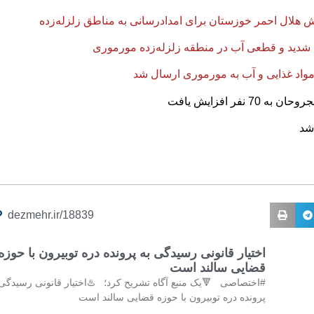
شد
dezmehr.ir/18839
اختیار قانونی رسیدگی به پرونده دره توبیرون با حوزه
قضایی سالند است
#اختصاصی 🔻یک منبع آگاه تشریح کرد؛ ♨️اختیار قانونی رسیدگی 
پرونده دره توبیرون با حوزه قضایی سالند است