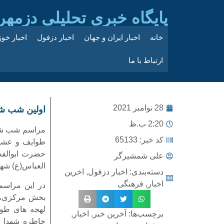
پایگاه خبری تحلیلی دزمهر
خانه
اخبار ایران و جهان
اخبار دزفول
اخبار خو
ارتباط با ما
28 نوامبر 2021
اولین شب شع
2:20 ب.ظ
مراسم شب شعر
کد خبر: 65133
طوایف و عشای
حضرت ابوالفض
علی شمشیرگر
العباس(ع) شهر
دسته‌بندی:
اخبار دزفول
,
اخرین
اخبار
,
فرهنگی
در این مراسم
بخش مرکزی، ش
لهجه های طوا
برچسب‌ها:
آخرین خبر
,
اخبار
,
خاطره شهدا ب