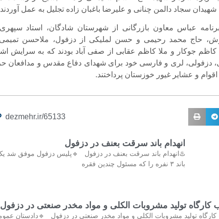
شهیدان امنیت شهیدان سجاد دالمن چنانی و علیرضا باغبان زاده تجلیل 
عران این برنامه عباس معاون بازرگانی از شهرستان شادگان، اس
رستان شوش، حاج محمد رحیمی و حسن لملیکی از دزفول، ملاح
انرود و حاج کاظم جوکار و ملا کاظم عقابی از صفی آباد بودند که ب
بی، بختیاری، دزفولی، لری و فارسی خود برای شهدای دفاع مقدس و
بسیج و وحدت اقوام و عشایر غیور خوزس
dezmehr.ir/65133
انهدام باند سرقت بعنف در دزفول
️انهدام باند سرقت بعنف در دزفول 🔹پلیس دزفول موفق شد یک
باند ۳ نفره را که مسئول چندین فقره
کشف و پلمب کارگاه تولید مشروبات الکلی و مواد مخدر صنع
کشف و پلمب کارگاه تولید مشروبات الکلی و مواد مخدر صنعتی در دزفول 