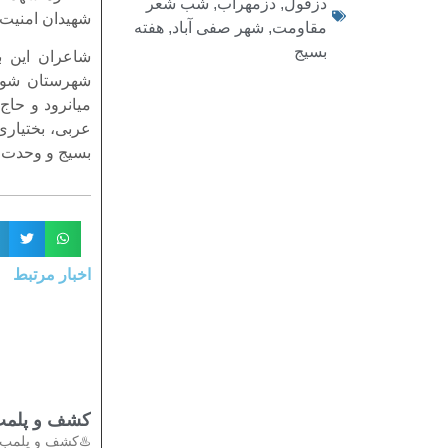
شب شعر
,
دزمهراب
,
دزفول
به عمل آوردند.
هفته
,
شهر صفی آباد
,
مقاومت
بسیج
تاد سپهری از
سن تمیمی از
ه سرایش اشعار
 مدافعان حرم،
تان پرداختند.
اخبار مرتبط
تی در دزفول
دادستان عمومی