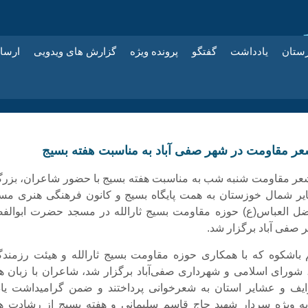
زستان
یادداشت
گفتگو
پرونده ویژه
گزارش های ویدویی
ارسا
ر مقاومت در شهر صفی آباد به مناسبت هفته بسیج
 مقاومت شنبه شب به مناسبت هفته بسیج با حضور شاعران، بزرگ
ر شمال خوزستان به همت پایگاه بسیج و کانون فرهنگی هنری مس
ل العباس(ع) حوزه مقاومت بسیج ثارالله در مسجد حضرت ابوالف
 صفی آباد برگزار شد.
 باشکوه که با همکاری حوزه مقاومت بسیج ثارالله و هیئت رزمندگ
ورای اسلامی و شهرداری صفی‌آباد برگزار شد، شاعران با زبان ها
یف و عشایر استان به شعرخوانی پرداختند و ضمن گرامیداشت یاد
ه ویژه سردار شهید حاج قاسم سلیمانی و هفته بسیج از رشادت ه