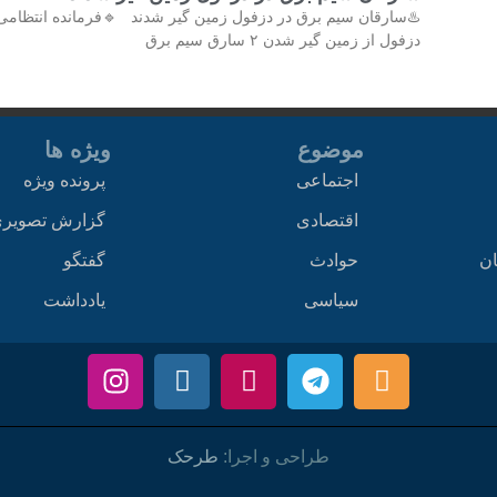
♨️سارقان سیم برق در دزفول زمین گیر شدند 🔹فرمانده انتظامی
دزفول از زمین گیر شدن ۲ سارق سیم برق
موضوع
ویژه ها
اجتماعی
پرونده ویژه
اقتصادی
گزارش تصویر
ان
حوادث
گفتگو
سیاسی
یادداشت
طراحی و اجرا:
طرحک