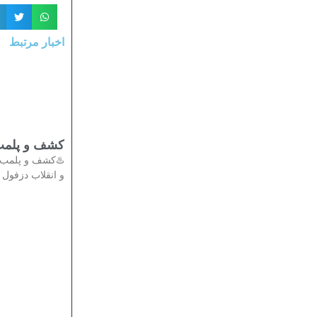
اخبار مرتبط
تی در دزفول
دادستان عمومی
انقلاب دزفول از