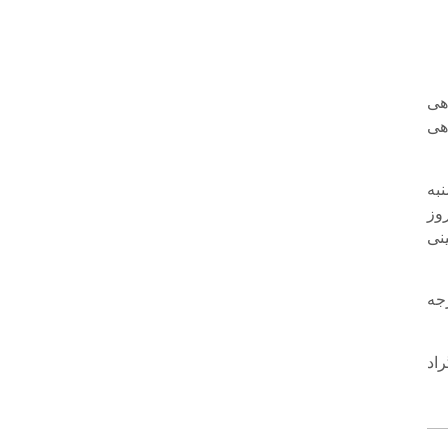
هی
هی
به
روز
نی
وز گذشته آبادان با 42.8 و ایذه با 15.8 درجه
جه سانتی گراد