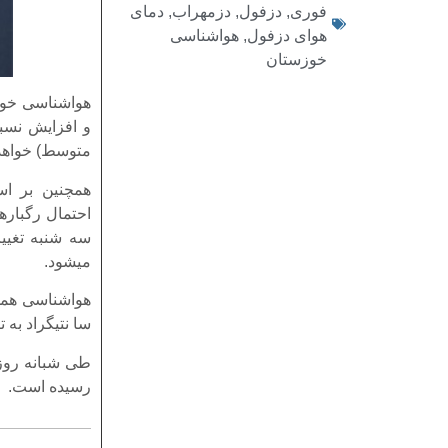
فوری
,
دزفول
,
دزمهراب
,
دمای
هوای دزفول
,
هواشناسی
خوزستان
هواشناسی خوزس
و افزایش نسب
متوسط) خواهد 
همچنین بر ا
احتمال رگباره
سه شنبه تغیی
میشود.
سا نتیگراد به
رسیده است.