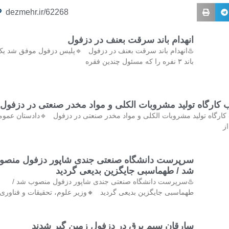
dezmehr.ir/62268
انهدام باند سرقت بعنف در دزفول
️انهدام باند سرقت بعنف در دزفول 🔹پلیس دزفول موفق شد یک
باند ۳ نفره را که مسئول چندین فقره
کشف و پلمب کارگاه تولید مشروبات الکلی و مواد مخدر صنع
کشف و پلمب کارگاه تولید مشروبات الکلی و مواد مخدر صنعتی در دزفول 
و 
رپرست دانشگاه صنعتی جندی شاپور دزفول منصوب
شد / طهماسبی جایگزین بدیعی گردید
♨️سرپرست دانشگاه صنعتی جندی شاپور دزفول منصوب شد /
ماسبی جایگزین بدیعی گردید 🔸وزیر علوم، تحقیقات و فناوری با
سارقان سیم برق در دزفول زمین گیر شدند