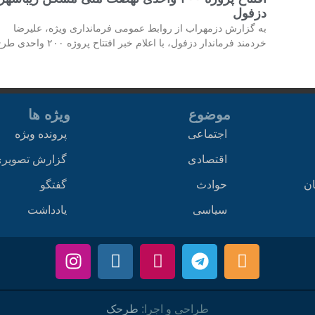
دزفول
به گزارش دزمهراب از روابط عمومی فرمانداری ویژه، علیرضا
خردمند فرماندار دزفول، با اعلام خبر افتتاح پروژه ۲۰۰ واحدی طرح
موضوع
ویژه ها
اجتماعی
پرونده ویژه
اقتصادی
گزارش تصویر
ان
حوادث
گفتگو
سیاسی
یادداشت
طراحی و اجرا:
طرحک