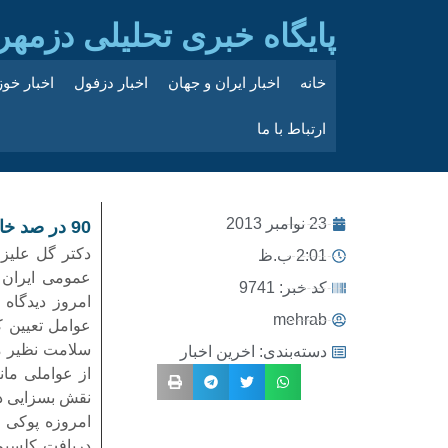
پایگاه خبری تحلیلی دزمهر
خانه
اخبار ایران و جهان
اخبار دزفول
اخبار خو
ارتباط با ما
23 نوامبر 2013
90 در صد خانواده های ایرانی کمبود کلسیم دارند!!
دکتر گل علیز
2:01 ب.ظ
عمومی ایران 
کد خبر: 9741
امروز دیدگاه 
mehrab
عوامل تعیین ک
سلامت نظیر می
دسته‌بندی:
اخرین اخبار
از عواملی مان
نقش بسزایی دا
امروزه پوکی 
دریافت کلسیم 