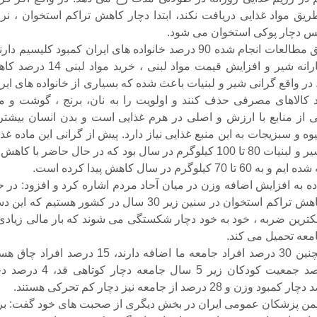
ریق مواد غذایی دریافت نکند، ابتدا دچار کاهش تراکم استخوان ، نر
س دچار پوکی استخوان می شود.
وی افزود: طبق مطالعات انجام شده 90 درصد خانواده های ایران کمبود کلیسیم دا
بعد از حذف یارانه شیر و افزایش قیمت مواد لبنی ، خرید مواد 
در واقع گرانی شیر و لبنیات باعث شده که بسیاری از خانواده های ایر
 کالاهای مصرفی حذف کنند و اولویت را به نان، برنج ، گوشت و م
ی از منابع با ارزش و اصلی در هرم غذایی است و بدن انسان بیشتر 
ه و سبزیجات به این منبع غذایی نیاز دارد. پیش از گرانی این ماده غذ
کیلوگرم در سال کاهش پیدا کرده است.
ده به افزایش اضافه وزن در میان آحاد مردم اشاره کرد و افزود: در ح
حاضر شاهد کاهش تراکم استخوان در سنین زیر 30 سال در کشور هستیم که ای
وچکترین ضربه ، خود به خود دچار شکستگی می شوند که بار مالی زیادی 
امعه تحمیل می کند.
وی افزود: همچنین 30 درصد افراد جامعه ما اضافه دارند، 15 درصد افراد
همچنین 6 درصد جمعیت کودکان زیر 5 سال جامعه دچار کوتا
جمن پزشکان عمومی ایران در بخش دیگری از صحبت های خود گفت: بر