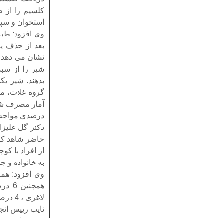
کلسیم را از ط
استخوان و سپ
نشان می دهد. 
شیر را از سبد
بدهند. شیر یک
گروه غلات، میو
درصدی مواجه شده ایم و به 60 تا 70 
دکتر گل علیزا
از افراد با ک
به خانواده و ج
لاغری ، 4 درصد دچار کمبود وزن و 28 درصد از جامعه نیز دچار کم تحرکی هستند.
نایب رییس ان