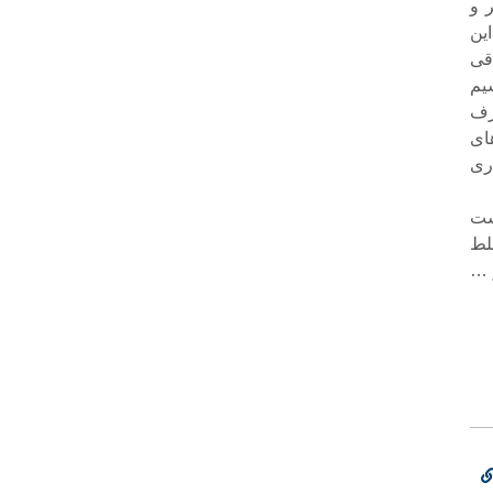
 و
ین
قی
سیم
طرف
ای
اری
حالی است
 غلط
 …