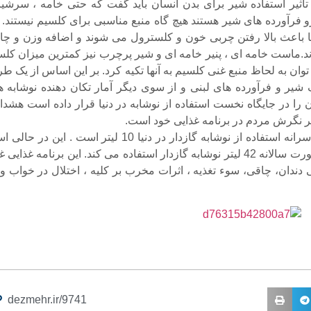
اثیر استفاده شیر برای بدن انسان باید گفت که حتی خامه ، سرشیر
و فرآورده های شیر هستند هیچ گاه منبع مناسبی برای کلسیم نیستند. ا
ها باعث بالا رفتن چربی خون و کلسترول می شوند و اضافه وزن و چا
ارند.ماست خامه ای ، پنیر خامه ای و شیر پرچرب نیز کمترین میزان کل
 توان به لحاظ منبع غنی کلسیم به آنها تکیه کرد. بر این اساس از یک 
ر و فرآورده های لبنی و از سوی دیگر آمار تکان دهنده نوشابه ه
ان را در جایگاه نخست استفاده از نوشابه در دنیا قرار داده است هشد
ر نگرش مردم در برنامه غذایی خود است.
وی ادامه داد: سرانه استفاده از نوشابه گازدار در دنیا 10 لیتر است . این در 
که ایران به صورت سالانه 42 لیتر نوشابه گازدار استفاده می کند. این برنامه غذایی
ندان، چاقی، سوء تغذیه ، اثرات مخرب بر کلیه ، اختلال در خواب و
dezmehr.ir/9741