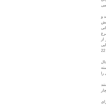
می
رند و
لبنی 14 درصد کاهش
انی
رغ
از
ایی
آمار مصرف شیر و لبنیات 80 تا 100 کیلوگرم در سال بود که در حال حاضر با کاهش 22
ال
ن دسته
را
 چاق هستند
هی قد، 4 درصد دچار
ای