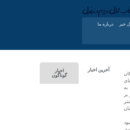
ل خبر
درباره ما
آخرین اخبار
اخبار
ان
گوناگون
ای
به
بر
تر
ان
ود
دی