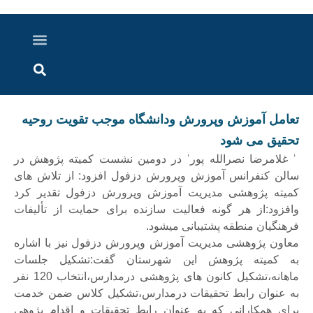
درباره ما
ارسال خبر
ارتباط با ما
پرونده ویژه
اخبار ایران و جهان
اخبار دزفول
گزارش های ویدویی
اخبار خوزستان
تعامل آموزش وپرورش ودانشگاه موجب تقویت روحیه
تحقیق می شود
ˈ غلامرضا نصرالله پورˈ در دومین نشست کمیته پژوهش در
سالن کنفرانس آموزش وپرورش دزفول افزود: از تلاش های
کمیته پژوهشی مدیریت آموزش وپرورش دزفول تقدیر کرد
وافزود:از هر گونه فعالیت سازنده برای حمایت از تألیفات
فرهنگیان منطقه پشتیبانی میشود.
معاون پژوهشی مدیریت آموزش وپرورش دزفول نیز با اشاره
به کمیته پژوهش این شهرستان گفت:تشکیل جلسات
ماهانه،تشکیل کانون های پژوهشی درمدارس،انتخاب 120 نفر
به عنوان رابط تحقیقات درمدارس،تشکیل کلاس ضمن خدمت
برای همکارانی که به عنوان رابط تحقیقات و اقدام پژوهی