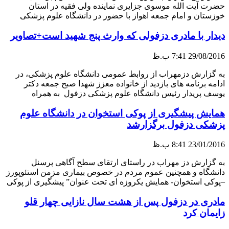
حضرت آیت الله موسوی جزایری نماینده ولی فقیه در استان
خوزستان و امام جمعه اهواز با حضور در دانشگاه علوم پزشکی
دیدار با مادری دزفولی که وارث پنج شهید است+تصاویر
29/08/2016
7:41 ب.ظ
به گزارش دزمهراب از روابط عمومی دانشگاه علوم پزشکی، در
ادامه برنامه های بازدید از خانواده معزز شهدا صبح جمعه دکتر
یوسف پریدار رئیس دانشگاه علوم پزشکی دزفول به همراه
همایش پیشگیری از پوکی استخوان در دانشگاه علوم
پزشکی دزفول برگزارشد
23/01/2016
8:41 ب.ظ
به گزارش دز مهراب در راستای ارتقای سطح آگاهی پرسنل
دانشگاه و همچنین عموم مردم در خصوص بیماری مزمن استئوپورز
–پوکی استخوان- همایش یکروزه ای تحت عنوان” پیشگیری از پوکی
مادری در دزفول پس از هشت سال نازایی چهار قلو
زایمان کرد