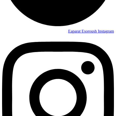
Eaparat
Esoroush
Instagram