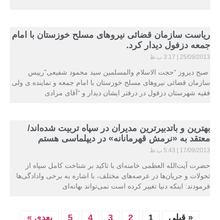
ریاست سازمان قضائی نیروهای مسلح خوزستان با امام
جمعه دزفول دیدار کرد.
25/09/2013
3:17 ب.ظ
صبح دیروز “حجت الاسلام والمسلمین سید محمود شفیعی”رییس
سازمان قضائی نیروهای مسلح خوزستان با امام جمعه و نماینده ی ولی
فقیه شهرستان دزفول در درفتر ایشان دیدار و “آقای مرادی
بهترین و باتدبیرترین مدیران در سپاه تربیت شده‌اند/
معتقد به «نرمش قهرمانانه» در دیپلماسی هستم
17/09/2013
5:43 ب.ظ
حضرت آیت‌الله العظمی خامنه‌ای با تاکید بر شناخت کامل سپاه از
تحولات و جریان‌ها در عرصه‌های مختلف، با اشاره به برخی وادادگی‌ها
‌فرمودند: اینکه دنیا تغییر کرده است نمی‌تواند بهانه‌ای
« قبلی
1
2
3
4
5
بعدی »