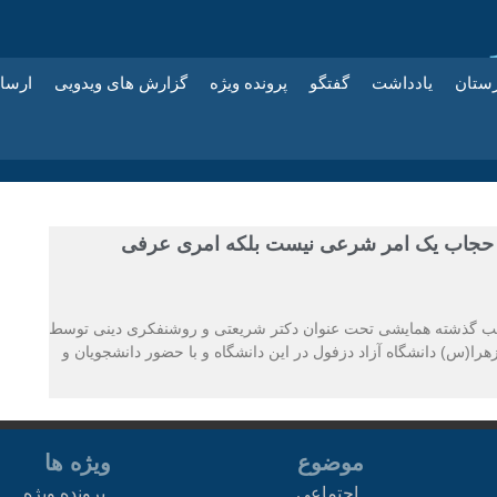
زستان
یادداشت
گفتگو
پرونده ویژه
گزارش های ویدویی
ارسا
: حجاب یک امر شرعی نیست بلکه امری عرفی
 گذشته همایشی تحت عنوان دکتر شریعتی و روشنفکری دینی توسط
را(س) دانشگاه آزاد دزفول در این دانشگاه و با حضور دانشجویان و
موضوع
ویژه ها
اجتماعی
پرونده ویژه