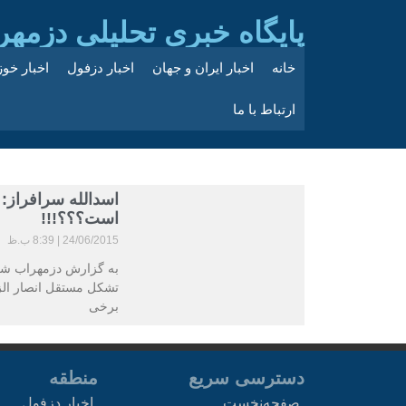
پایگاه خبری تحلیلی دزمهر
خانه
اخبار ایران و جهان
اخبار دزفول
اخبار خو
ارتباط با ما
اسدالله سرافراز
است؟؟؟!!!
24/06/2015
8:39 ب.ظ
به گزارش دزمهراب شب
تشکل مستقل انصار الزه
برخی
دسترسی سریع
منطقه
صفحه‌نخست
اخبار دزفول