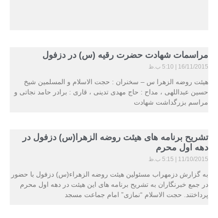
مراسمات شهادت حضرت رقیه (س) در دزفول
16/11/2015
5:10 ب.ظ
هیئت روضه الزهرا س – سخنران : حجت الاسلام و المسلمین شیخ
حسین عبداللهی ، مداح : حاج مهدی تدینی ، قاری : برادر حامد نجاتی و
مراسم بزرگداشت شهادت
تشریح برنامه های هیئت روضه الزهرا(س) دزفول در
دهه اول محرم
11/10/2015
5:15 ب.ظ
به گزارش دزمهراب مسئولین هیئت روضه الزهراء(س) دزفول با حضور
در جمع خبرنگاران به تشریح برنامه های این هیئت در دهه اول محرم
پرداختند. حجت الاسلام “نمازی” امام جماعت مسجد