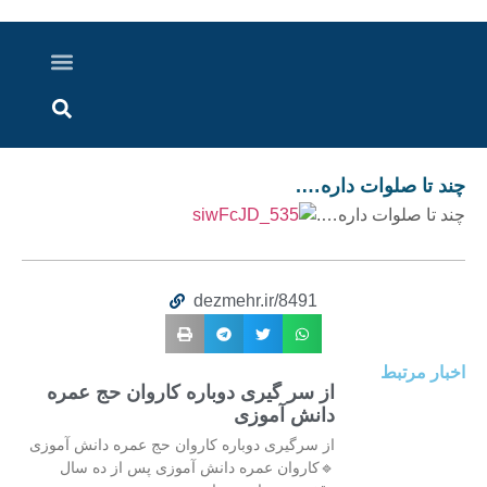
درباره ما
ارسال خبر
ارتباط با ما
پرونده ویژه
اخبار ایران و جهان
اخبار دزفول
گزارش های ویدویی
اخبار خوزستان
چند تا صلوات داره….
چند تا صلوات داره….
dezmehr.ir/8491
اخبار مرتبط
از سر گیری دوباره کاروان حج عمره
دانش آموزی
از سرگیری دوباره کاروان حج عمره دانش آموزی
🔹کاروان عمره دانش آموزی پس از ده سال