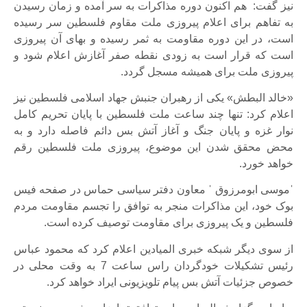
نیز گفت: هم اکنون دوره مذاکرات به سر آمده و زمان رسیدن
به تفاهم برای اعلام پیروزی ملت مقاوم فلسطین سر رسیده
است، در این دوره مقاومت به ثمر رسیده و بهای آن پیروزی
است که قرار است به زودی نقطه صفر آغازش اعلام شود و
پیروزی ملت برای همیشه مسجل گردد.
«خالد البطش» یکی از رهبران جنبش جهاد اسلامی فلسطین نیز
اعلام کرد: تنها چند ساعت ملت فلسطین با پایان تحریم کامل
نوار غزه و پایان جنگ و آغاز آتش بس دائم فاصله دارد و به
محض محقق شدن این موضوع، پیروزی ملت فلسطین رقم
خواهد خورد.
ˈموسی ابومرزوق ˈ معاون دفتر سیاسی حماس در صفحه فیس
بوک خود، این مذاکرات منجر به توافق را تجسم مقاومت مردم
فلسطین و یک پیروزی برای مقاومت توصیف کرده است.
از سوی دیگر شبکه خبری المیادین اعلام کرد که محمود عباس
رئیس تشکیلات خودگردان راس ساعت 7 به وقت محلی در
خصوص جزئیات آتش بس پیام تلویزیونی ایراد خواهد کرد.