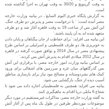
به وقت گرینویچ و 30/20 به وقت تهران به اجرا گذاشته شده
است.
به گزارش پایگاه خبریˈالیوم السابعˈ، در بیانیه وزارت خارجه
مصر آمده است: ˈ با درخواست مصر و پذیرش دو طرف جنگ،
این آتش بس از ساعت 19 به وقت قاهره آغاز شد و دو طرف
متعهد شده اند به آن پایبند باشند.ˈ
این بیانیه می افزاید: ˈبرای حفاظت از جان بیگناهان و پایان دادن
به خونریزی ها، دو طرف فلسطینی و اسراییلی بر اساس طرح
پیشنهادی مصر در سال 2014 و توافق صورت گرفته در قاهره
در سال 2012 میلادی اقدام به پذیرش آتش بس کردند.ˈ
بر اساس بیانیه وزارت امور خارجه مصر، با برقراری این آتش
بس گذرگاههای میان غزه و سرزمین های اشغالی برای ورود
کمک های بشردوستانه و مصالح مود نیاز برای بازسازی مناطق
آسیب دیده از جنگ، بازگشایی می شود.
بیانیه می افزاید: همچنین به فلسطینیان اجازه داده می شود تا
شعاع 6 مایلی دریا اقدام به ماهیگیری کنند.
به گفته وزارت خارجه مصر، مذاکرات غیرمستقیم در مورد دیگر
موضوعات موردنظر طرفین در طول یک ماه پس از آغاز آتش