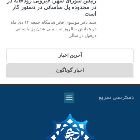
رئیس شورای شهر: لایروبی رودخانه دز
در محدوده پل ساسانی در دستور کار
است
سید باقر موسوی فخر شامگاه جمعه ۱۴ دی ماه
در همایش سالروز ثبت ملی شدن پل باستانی
دزفول در سالن
آخرین اخبار
اخبار گوناگون
دسترسی سریع