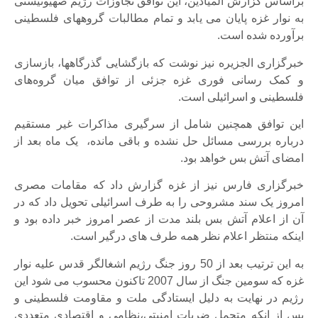
براساس گزارش المیادین، این توافق تجاوزات رژیم صهیونیستی
به نوار غزه پایان می یابد و تمام مطالبات گروههای فلسطینی
برآورده شده است.
خبرگزاری الجزیره نیز نوشت که بازگشایی گذرگاهها، بازسازی
و کمک رسانی فوری غزه جزئی از توافق میان گروه‌های
فلسطینی و اسرائیلی است.
این توافق همچنین شامل از سرگیری مذاکرات غیر مستقیم
درباره بررسی مسائل حل نشده و باقی مانده، یک ماه بعد از
امضای آتش بس خواهد بود.
خبرگزاری فارس نیز از غزه گزارش داد که مقامات مصری
امروز یک سند مشروحی را به طرف اسرائیلی تحویل داد که در
آن از اعلام آتش بس بلند مدت از عصر امروز خبر داده بود و
اینکه منتظر اعلام نظر همه طرف های درگیر است.
به این ترتیب بعد از 50 روز جنگ رژیم اشغالگر قدس علیه نوار
غزه که سومین جنگ از سال 2007 تاکنون محسوب می شود این
رژیم در نهایت به دلیل ایستادگی ملت و مقاومت فلسطینی و
پس از انکه متحمل ضربات امنیتی،‌نظامی و اقتصادی متعددی