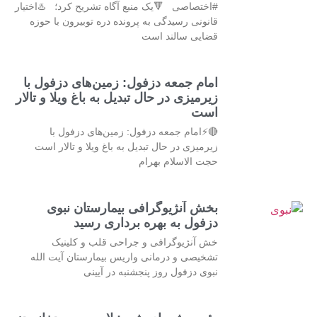
#اختصاصی 🔻یک منبع آگاه تشریح کرد؛ ♨️اختیار
قانونی رسیدگی به پرونده دره توبیرون با حوزه
قضایی سالند است
امام جمعه دزفول: زمین‌های دزفول با
زیرمیزی در حال تبدیل به باغ ویلا و تالار
است
🔴⚡امام جمعه دزفول: زمین‌های دزفول با
زیرمیزی در حال تبدیل به باغ ویلا و تالار است
حجت الاسلام بهرام
بخش آنژیوگرافی بیمارستان نبوی
دزفول به بهره برداری رسید
خش آنژیوگرافی و جراحی قلب و کلینیک
تشخیصی و درمانی واریس بیمارستان آیت الله
نبوی دزفول روز پنجشنبه در آیینی