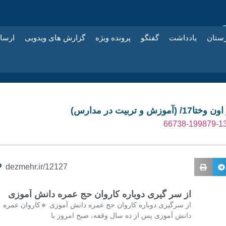
زستان
یادداشت
گفتگو
پرونده ویژه
گزارش های ویدویی
ارسا
زش و تربیت در مدارس)
dezmehr.ir/12127
از سر گیری دوباره کاروان حج عمره دانش آموزی
از سرگیری دوباره کاروان حج عمره دانش آموزی 🔹کاروان عمره
دانش آموزی پس از ده سال وقفه، صبح امروز با